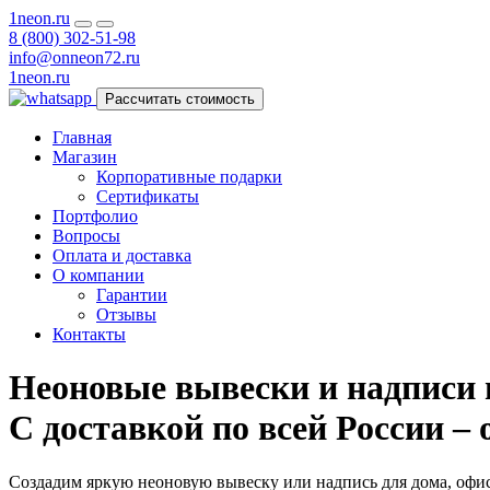
1neon
.ru
8 (800) 302-51-98
info@onneon72.ru
1neon
.ru
Рассчитать стоимость
Главная
Магазин
Корпоративные подарки
Сертификаты
Портфолио
Вопросы
Оплата и доставка
О компании
Гарантии
Отзывы
Контакты
Неоновые вывески и надписи н
С доставкой по всей России – 
Создадим яркую неоновую вывеску или надпись для дома, офис