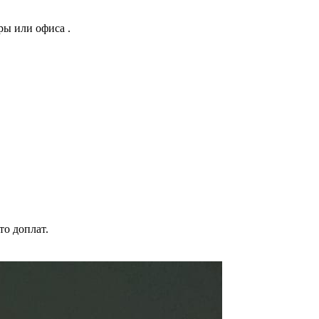
ры или офиса .
то доплат.