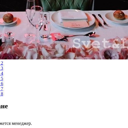
ане
яжется менеджер.