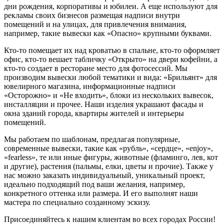
дни рождения, корпоративы и юбилеи. А еще используют для
рекламы своих бизнесов размещая надписи внутри
помещений и на улицах, для привлечения внимания,
например, такие вывески как «Опасно» крупными буквами.
Кто-то помещает их над кроватью в спальне, кто-то оформляет
офис, кто-то вешает табличку «Открыто» на двери кофейни, а
кто-то создает в ресторане место для фотосессий. Мы
производим вывески любой тематики и вида: «Брильянт» для
ювелирного магазина, информационные надписи
«Осторожно» и «Не входить», блоки из нескольких вывесок,
инсталляции и прочее. Наши изделия украшают фасады и
окна зданий города, квартиры жителей и интерьеры
помещений.
Мы работаем по шаблонам, предлагая популярные,
современные вывески, такие как «рубль», «сердце», «enjoy»,
«fearless», те или иные фигуры, животные (фламинго, лев, кот
и другие), растения (пальмы, елки, цветы и прочие). Также у
нас можно заказать индивидуальный, уникальный проект,
идеально подходящий под ваши желания, например,
конкретного оттенка или размера. И его выполнят наши
мастера по специально созданному эскизу.
Присоединяйтесь к нашим клиентам во всех городах России!