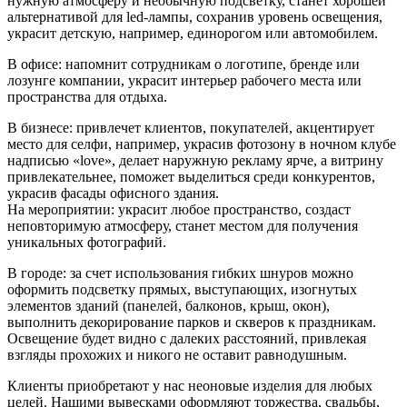
нужную атмосферу и необычную подсветку, станет хорошей
альтернативой для led-лампы, сохранив уровень освещения,
украсит детскую, например, единорогом или автомобилем.
В офисе: напомнит сотрудникам о логотипе, бренде или
лозунге компании, украсит интерьер рабочего места или
пространства для отдыха.
В бизнесе: привлечет клиентов, покупателей, акцентирует
место для селфи, например, украсив фотозону в ночном клубе
надписью «love», делает наружную рекламу ярче, а витрину
привлекательнее, поможет выделиться среди конкурентов,
украсив фасады офисного здания.
На мероприятии: украсит любое пространство, создаст
неповторимую атмосферу, станет местом для получения
уникальных фотографий.
В городе: за счет использования гибких шнуров можно
оформить подсветку прямых, выступающих, изогнутых
элементов зданий (панелей, балконов, крыш, окон),
выполнить декорирование парков и скверов к праздникам.
Освещение будет видно с далеких расстояний, привлекая
взгляды прохожих и никого не оставит равнодушным.
Клиенты приобретают у нас неоновые изделия для любых
целей. Нашими вывесками оформляют торжества, свадьбы,