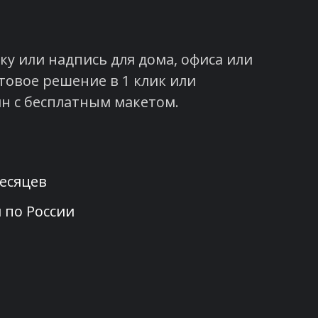
у или надпись для дома, офиса или
товое решение в 1 клик или
н с бесплатным макетом.
месяцев
 по России