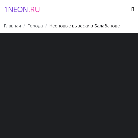
1NEON
.RU
Главная
Города
Неоновые вывески в Балабанове