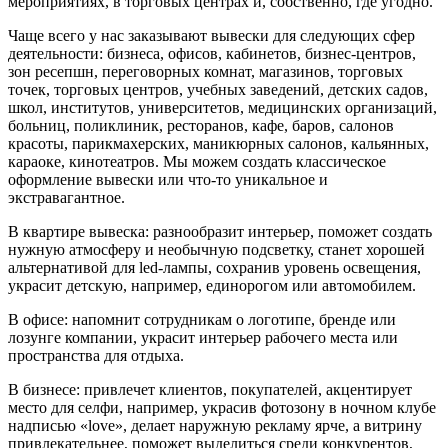
мероприятиях, в торговых центрах и, собственно, где угодно.
Чаще всего у нас заказывают вывески для следующих сфер
деятельности: бизнеса, офисов, кабинетов, бизнес-центров,
зон ресепшн, переговорных комнат, магазинов, торговых
точек, торговых центров, учебных заведений, детских садов,
школ, институтов, университетов, медицинских организаций,
больниц, поликлиник, ресторанов, кафе, баров, салонов
красоты, парикмахерских, маникюрных салонов, кальянных,
караоке, кинотеатров. Мы можем создать классическое
оформление вывески или что-то уникальное и
экстравагантное.
В квартире вывеска: разнообразит интерьер, поможет создать
нужную атмосферу и необычную подсветку, станет хорошей
альтернативой для led-лампы, сохранив уровень освещения,
украсит детскую, например, единорогом или автомобилем.
В офисе: напомнит сотрудникам о логотипе, бренде или
лозунге компании, украсит интерьер рабочего места или
пространства для отдыха.
В бизнесе: привлечет клиентов, покупателей, акцентирует
место для селфи, например, украсив фотозону в ночном клубе
надписью «love», делает наружную рекламу ярче, а витрину
привлекательнее, поможет выделиться среди конкурентов,