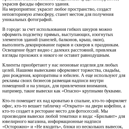
украсив фасады офисного здания.
На мероприятии: украсит любое пространство, создаст
неповторимую атмосферу, станет местом для получения
уникальных фотографий.
В городе: за счет использования гибких шнуров можно
оформить подсветку прямых, выступающих, изогнутых
элементов зданий (панелей, балконов, крыш, окон),
выполнить декорирование парков и скверов к праздникам.
Освещение будет видно с далеких расстояний, привлекая
взгляды прохожих и никого не оставит равнодушным.
Клиенты приобретают у нас неоновые изделия для любых
целей. Нашими вывесками оформляют торжества, свадьбы,
дни рождения, корпоративы и юбилеи. А еще используют для
рекламы своих бизнесов размещая надписи внутри
помещений и на улицах, для привлечения внимания,
например, такие вывески как «Опасно» крупными буквами.
Кто-то помещает их над кроватью в спальне, кто-то оформляет
офис, кто-то вешает табличку «Открыто» на двери кофейни, а
кто-то создает в ресторане место для фотосессий. Мы
производим вывески любой тематики и вида: «Брильянт» для
ювелирного магазина, информационные надписи
«Осторожно» и «Не входить», блоки из нескольких вывесок,