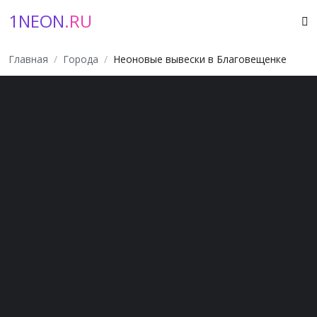
1NEON
.RU
Главная
Города
Неоновые вывески в Благовещенке