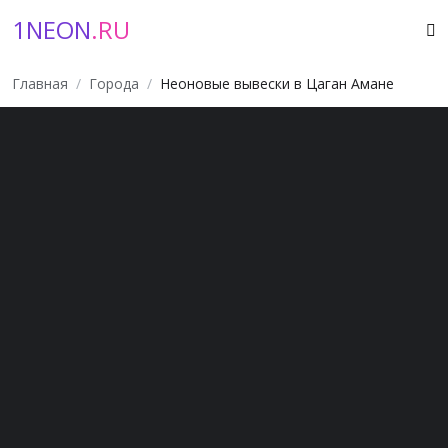
1NEON
.RU
Главная
Города
Неоновые вывески в Цаган Амане