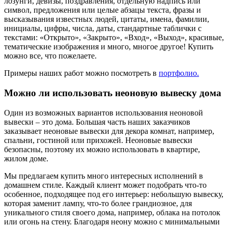
лозунги, девизы, поздравления, отдельную надпись или
символ, предложения или целые абзацы текста, фразы и
высказывания известных людей, цитаты, имена, фамилии,
инициалы, цифры, числа, даты, стандартные таблички с
текстами: «Открыто», «Закрыто», «Вход», «Выход», красивые,
тематические изображения и много, многое другое! Купить
можно все, что пожелаете.
Примеры наших работ можно посмотреть в
портфолио.
Можно ли использовать неоновую вывеску дома
Один из возможных вариантов использования неоновой
вывески – это дома. Большая часть наших заказчиков
заказывает неоновые вывески для декора комнат, например,
спальни, гостиной или прихожей. Неоновые вывески
безопасны, поэтому их можно использовать в квартире,
жилом доме.
Мы предлагаем купить много интересных исполнений в
домашнем стиле. Каждый клиент может подобрать что-то
особенное, подходящее под его интерьер: небольшую вывеску,
которая заменит лампу, что-то более грандиозное, для
уникального стиля своего дома, например, облака на потолок
или огонь на стену. Благодаря неону можно с минимальными