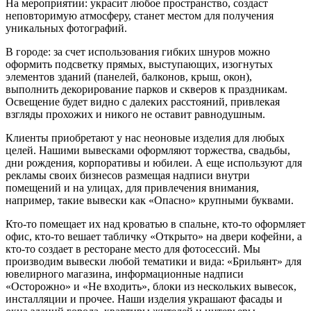
На мероприятии: украсит любое пространство, создаст
неповторимую атмосферу, станет местом для получения
уникальных фотографий.
В городе: за счет использования гибких шнуров можно
оформить подсветку прямых, выступающих, изогнутых
элементов зданий (панелей, балконов, крыш, окон),
выполнить декорирование парков и скверов к праздникам.
Освещение будет видно с далеких расстояний, привлекая
взгляды прохожих и никого не оставит равнодушным.
Клиенты приобретают у нас неоновые изделия для любых
целей. Нашими вывесками оформляют торжества, свадьбы,
дни рождения, корпоративы и юбилеи. А еще используют для
рекламы своих бизнесов размещая надписи внутри
помещений и на улицах, для привлечения внимания,
например, такие вывески как «Опасно» крупными буквами.
Кто-то помещает их над кроватью в спальне, кто-то оформляет
офис, кто-то вешает табличку «Открыто» на двери кофейни, а
кто-то создает в ресторане место для фотосессий. Мы
производим вывески любой тематики и вида: «Брильянт» для
ювелирного магазина, информационные надписи
«Осторожно» и «Не входить», блоки из нескольких вывесок,
инсталляции и прочее. Наши изделия украшают фасады и