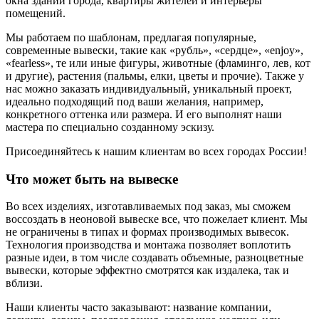
окна зданий города, квартиры жителей и интерьеры
помещений.
Мы работаем по шаблонам, предлагая популярные,
современные вывески, такие как «рубль», «сердце», «enjoy»,
«fearless», те или иные фигуры, животные (фламинго, лев, кот
и другие), растения (пальмы, елки, цветы и прочие). Также у
нас можно заказать индивидуальный, уникальный проект,
идеально подходящий под ваши желания, например,
конкретного оттенка или размера. И его выполнят наши
мастера по специально созданному эскизу.
Присоединяйтесь к нашим клиентам во всех городах России!
Что может быть на вывеске
Во всех изделиях, изготавливаемых под заказ, мы сможем
воссоздать в неоновой вывеске все, что пожелает клиент. Мы
не ограничены в типах и формах производимых вывесок.
Технология производства и монтажа позволяет воплотить
разные идеи, в том числе создавать объемные, разноцветные
вывески, которые эффектно смотрятся как издалека, так и
вблизи.
Наши клиенты часто заказывают: название компании,