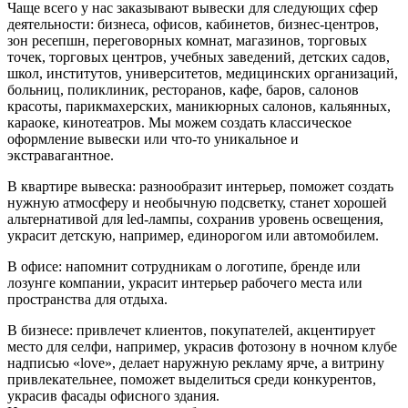
Чаще всего у нас заказывают вывески для следующих сфер
деятельности: бизнеса, офисов, кабинетов, бизнес-центров,
зон ресепшн, переговорных комнат, магазинов, торговых
точек, торговых центров, учебных заведений, детских садов,
школ, институтов, университетов, медицинских организаций,
больниц, поликлиник, ресторанов, кафе, баров, салонов
красоты, парикмахерских, маникюрных салонов, кальянных,
караоке, кинотеатров. Мы можем создать классическое
оформление вывески или что-то уникальное и
экстравагантное.
В квартире вывеска: разнообразит интерьер, поможет создать
нужную атмосферу и необычную подсветку, станет хорошей
альтернативой для led-лампы, сохранив уровень освещения,
украсит детскую, например, единорогом или автомобилем.
В офисе: напомнит сотрудникам о логотипе, бренде или
лозунге компании, украсит интерьер рабочего места или
пространства для отдыха.
В бизнесе: привлечет клиентов, покупателей, акцентирует
место для селфи, например, украсив фотозону в ночном клубе
надписью «love», делает наружную рекламу ярче, а витрину
привлекательнее, поможет выделиться среди конкурентов,
украсив фасады офисного здания.