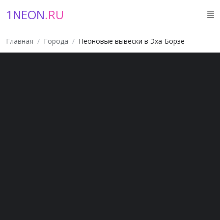
1NEON
.RU
Главная
Города
Неоновые вывески в Эха-Борзе