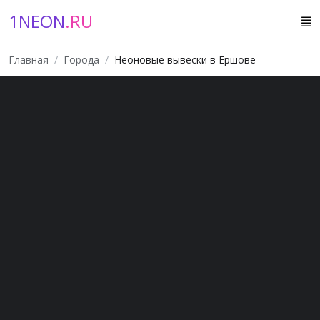
1NEON
.RU
Главная
Города
Неоновые вывески в Ершове