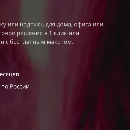
у или надпись для дома, офиса или
товое решение в 1 клик или
н с бесплатным макетом.
месяцев
 по России