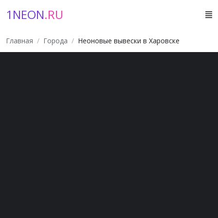
1NEON
.RU
Главная
Города
Неоновые вывески в Харовске