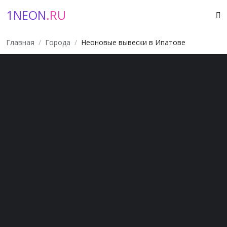
1NEON
.RU
Главная
Города
Неоновые вывески в Ипатове