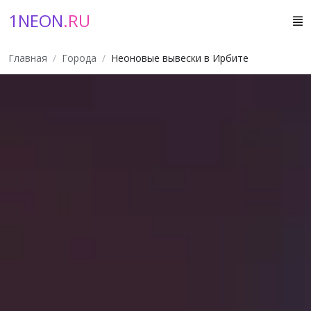
1NEON
.RU
Главная
Города
Неоновые вывески в Ирбите