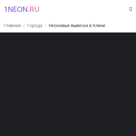
1NEON
.RU
Главная
Города
Неоновые вывески в Клине