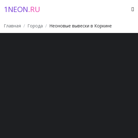
1NEON
.RU
Главная
Города
Неоновые вывески в Коркине