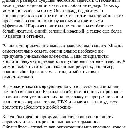
длины и размеров будущей неоновой вывески. Стеклянный
неон превосходно вписывается в любой интерьер. Вывеску
можно повесить на стену. Она подходит для дома и
воплощения в жизнь креативных и эстетичных дизайнерских
проектов с различными визуальными и цветовыми
эффектами. Широкая палитра цветов включает базовые:
белый, желтый, синий, зеленый, красный, а также еще более
40 цветов и оттенков.
Вариантов применения вывесок максимально много. Можно
самостоятельно создать оригинальное изображение,
придумать уникальные элементы. Наши специалисты
воплотят задумку в реальность и установят готовое изделие. А
можно выбрать готовый шаблонный рисунок, например,
надпись «boutique» для магазина, и забрать товар
самостоятельно.
Вы можете заказать яркую неоновую вывеску магазина или
ночной светильник. Благодаря гибкости неоновых проводов,
возможности установить их на подложку из прозрачного или
из цветного акрила, стекла, ПВХ или металла, нам удается
воплотить абсолютно любой эскиз.
Какую бы идею не придумал клиент, наши специалисты
справятся и гарантировано выполнят задуманное.
Обращайтесь, сделайте вав окружающий мир красивее, ярче и