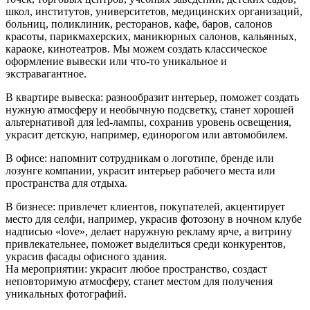
школ, институтов, университетов, медицинских организаций,
больниц, поликлиник, ресторанов, кафе, баров, салонов
красоты, парикмахерских, маникюрных салонов, кальянных,
караоке, кинотеатров. Мы можем создать классическое
оформление вывески или что-то уникальное и
экстравагантное.
В квартире вывеска: разнообразит интерьер, поможет создать
нужную атмосферу и необычную подсветку, станет хорошей
альтернативой для led-лампы, сохранив уровень освещения,
украсит детскую, например, единорогом или автомобилем.
В офисе: напомнит сотрудникам о логотипе, бренде или
лозунге компании, украсит интерьер рабочего места или
пространства для отдыха.
В бизнесе: привлечет клиентов, покупателей, акцентирует
место для селфи, например, украсив фотозону в ночном клубе
надписью «love», делает наружную рекламу ярче, а витрину
привлекательнее, поможет выделиться среди конкурентов,
украсив фасады офисного здания.
На мероприятии: украсит любое пространство, создаст
неповторимую атмосферу, станет местом для получения
уникальных фотографий.