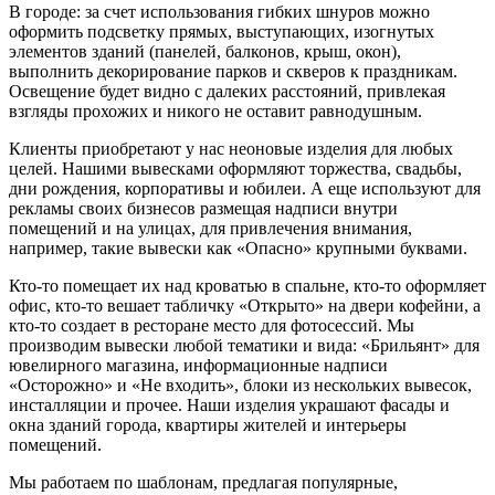
В городе: за счет использования гибких шнуров можно
оформить подсветку прямых, выступающих, изогнутых
элементов зданий (панелей, балконов, крыш, окон),
выполнить декорирование парков и скверов к праздникам.
Освещение будет видно с далеких расстояний, привлекая
взгляды прохожих и никого не оставит равнодушным.
Клиенты приобретают у нас неоновые изделия для любых
целей. Нашими вывесками оформляют торжества, свадьбы,
дни рождения, корпоративы и юбилеи. А еще используют для
рекламы своих бизнесов размещая надписи внутри
помещений и на улицах, для привлечения внимания,
например, такие вывески как «Опасно» крупными буквами.
Кто-то помещает их над кроватью в спальне, кто-то оформляет
офис, кто-то вешает табличку «Открыто» на двери кофейни, а
кто-то создает в ресторане место для фотосессий. Мы
производим вывески любой тематики и вида: «Брильянт» для
ювелирного магазина, информационные надписи
«Осторожно» и «Не входить», блоки из нескольких вывесок,
инсталляции и прочее. Наши изделия украшают фасады и
окна зданий города, квартиры жителей и интерьеры
помещений.
Мы работаем по шаблонам, предлагая популярные,