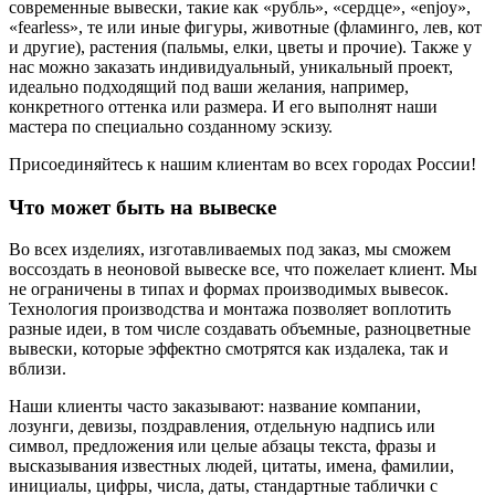
современные вывески, такие как «рубль», «сердце», «enjoy»,
«fearless», те или иные фигуры, животные (фламинго, лев, кот
и другие), растения (пальмы, елки, цветы и прочие). Также у
нас можно заказать индивидуальный, уникальный проект,
идеально подходящий под ваши желания, например,
конкретного оттенка или размера. И его выполнят наши
мастера по специально созданному эскизу.
Присоединяйтесь к нашим клиентам во всех городах России!
Что может быть на вывеске
Во всех изделиях, изготавливаемых под заказ, мы сможем
воссоздать в неоновой вывеске все, что пожелает клиент. Мы
не ограничены в типах и формах производимых вывесок.
Технология производства и монтажа позволяет воплотить
разные идеи, в том числе создавать объемные, разноцветные
вывески, которые эффектно смотрятся как издалека, так и
вблизи.
Наши клиенты часто заказывают: название компании,
лозунги, девизы, поздравления, отдельную надпись или
символ, предложения или целые абзацы текста, фразы и
высказывания известных людей, цитаты, имена, фамилии,
инициалы, цифры, числа, даты, стандартные таблички с