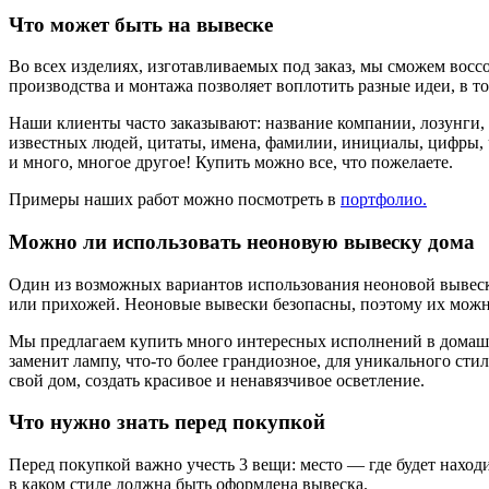
Что может быть на вывеске
Во всех изделиях, изготавливаемых под заказ, мы сможем восс
производства и монтажа позволяет воплотить разные идеи, в то
Наши клиенты часто заказывают: название компании, лозунги,
известных людей, цитаты, имена, фамилии, инициалы, цифры, ч
и много, многое другое! Купить можно все, что пожелаете.
Примеры наших работ можно посмотреть в
портфолио.
Можно ли использовать неоновую вывеску дома
Один из возможных вариантов использования неоновой вывески 
или прихожей. Неоновые вывески безопасны, поэтому их можно
Мы предлагаем купить много интересных исполнений в домашне
заменит лампу, что-то более грандиозное, для уникального сти
свой дом, создать красивое и ненавязчивое осветление.
Что нужно знать перед покупкой
Перед покупкой важно учесть 3 вещи: место — где будет находи
в каком стиле должна быть оформлена вывеска.