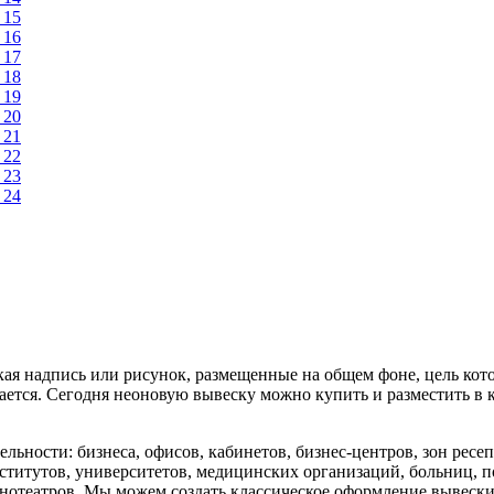
ая надпись или рисунок, размещенные на общем фоне, цель кот
ется. Сегодня неоновую вывеску можно купить и разместить в к
льности: бизнеса, офисов, кабинетов, бизнес-центров, зон ресе
ститутов, университетов, медицинских организаций, больниц, по
нотеатров. Мы можем создать классическое оформление вывески 