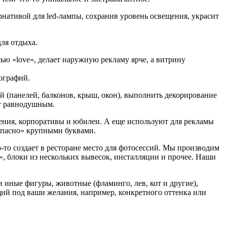
рнативой для led-лампы, сохранив уровень освещения, украсит
для отдыха.
ью «love», делает наружную рекламу ярче, а витрину
ографий.
 (панелей, балконов, крыш, окон), выполнить декорирование
ит равнодушным.
ения, корпоративы и юбилеи. А еще используют для рекламы
Опасно» крупными буквами.
о-то создает в ресторане место для фотосессий. Мы производим
, блоки из нескольких вывесок, инсталляции и прочее. Наши
ли иные фигуры, животные (фламинго, лев, кот и другие),
щий под ваши желания, например, конкретного оттенка или