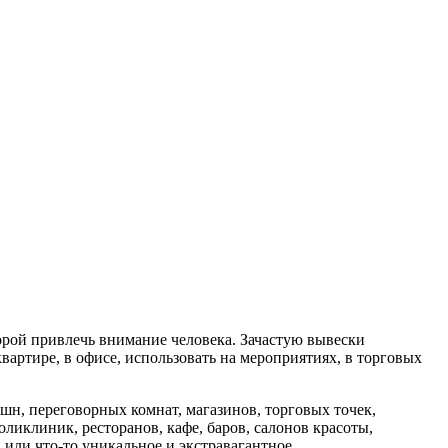
орой привлечь внимание человека. Зачастую вывески
вартире, в офисе, использовать на мероприятиях, в торговых
пшн, переговорных комнат, магазинов, торговых точек,
ликлиник, ресторанов, кафе, баров, салонов красоты,
или что-то уникальное и экстравагантное.