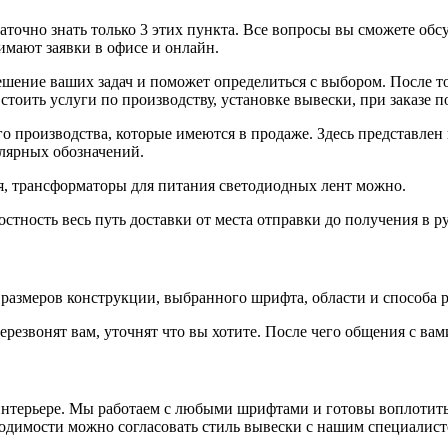
аточно знать только 3 этих пункта. Все вопросы вы сможете обс
имают заявки в офисе и онлайн.
шение ваших задач и поможет определиться с выбором. После то
 стоить услуги по производству, установке вывески, при заказе 
о производства, которые имеются в продаже. Здесь представле
улярных обозначений.
лия, трансформаторы для питания светодиодных лент можно.
стность весь путь доставки от места отправки до получения в р
 размеров конструкции, выбранного шрифта, области и способа 
ерезвонят вам, уточнят что вы хотите. После чего общения с вам
 интерьере. Мы работаем с любыми шрифтами и готовы воплоти
ходимости можно согласовать стиль вывески с нашим специалис