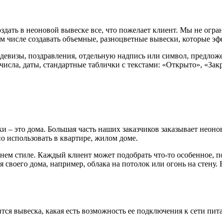
оздать в неоновой вывеске все, что пожелает клиент. Мы не ог
м числе создавать объемные, разноцветные вывески, которые эфф
 девизы, поздравления, отдельную надпись или символ, предлож
исла, даты, стандартные таблички с текстами: «Открыто», «Зак
– это дома. Большая часть наших заказчиков заказывает неонов
 использовать в квартире, жилом доме.
м стиле. Каждый клиент может подобрать что-то особенное, по
ля своего дома, например, облака на потолок или огонь на стен
тся вывеска, какая есть возможность ее подключения к сети пит