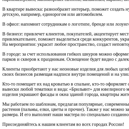
В квартире вывеска: разнообразит интерьер, поможет создать 
детскую, например, единорогом или автомобилем.
В офисе: напомнит сотрудникам о логотипе, бренде или лозунг
В бизнесе: привлечет клиентов, покупателей, акцентирует мест
привлекательнее, поможет выделиться среди конкурентов, укр
На мероприятии: украсит любое пространство, создаст неповт
В городе: за счет использования гибких шнуров можно оформи
парков и скверов к праздникам. Освещение будет видно с дале
Клиенты приобретают у нас неоновые изделия для любых целе
своих бизнесов размещая надписи внутри помещений и на улиц
Кто-то помещает их над кроватью в спальне, кто-то оформляет 
вывески любой тематики и вида: «Брильянт» для ювелирного 
изделия украшают фасады и окна зданий города, квартиры жи
Мы работаем по шаблонам, предлагая популярные, современные в
растения (пальмы, елки, цветы и прочие). Также у нас можно 
размера. И его выполнят наши мастера по специально созданно
Присоединяйтесь к нашим клиентам во всех городах России!