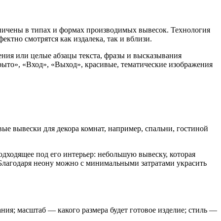
раничены в типах и формах производимых вывесок. Технология
ектно смотрятся как издалека, так и вблизи.
ения или целые абзацы текста, фразы и высказывания
рыто», «Вход», «Выход», красивые, тематические изображения
ые вывески для декора комнат, например, спальни, гостиной
дходящее под его интерьер: небольшую вывеску, которая
у. Благодаря неону можно с минимальными затратами украсить
ания; масштаб — какого размера будет готовое изделие; стиль —