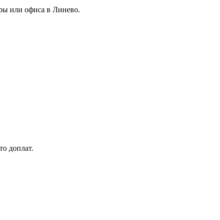
иры или офиса в Линево.
то доплат.