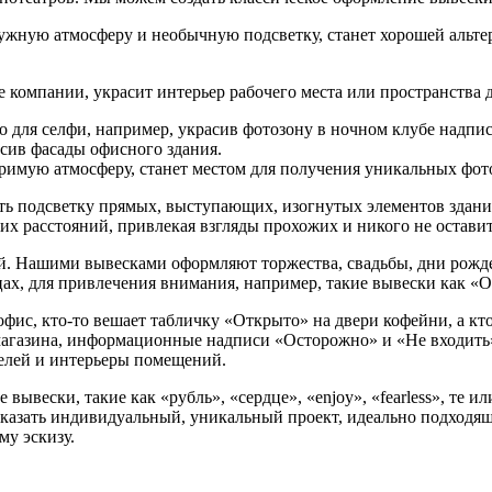
нужную атмосферу и необычную подсветку, станет хорошей альте
е компании, украсит интерьер рабочего места или пространства 
о для селфи, например, украсив фотозону в ночном клубе надпис
асив фасады офисного здания.
оримую атмосферу, станет местом для получения уникальных фот
ть подсветку прямых, выступающих, изогнутых элементов зданий
ких расстояний, привлекая взгляды прохожих и никого не остав
й. Нашими вывесками оформляют торжества, свадьбы, дни рожд
ах, для привлечения внимания, например, такие вывески как «
офис, кто-то вешает табличку «Открыто» на двери кофейни, а кт
магазина, информационные надписи «Осторожно» и «Не входить»
телей и интерьеры помещений.
ывески, такие как «рубль», «сердце», «enjoy», «fearless», те и
заказать индивидуальный, уникальный проект, идеально подходя
му эскизу.