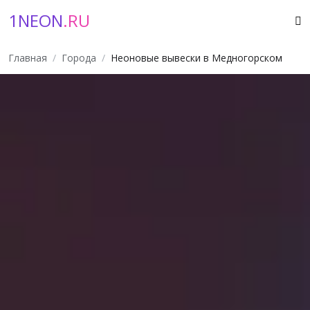
1NEON
.RU
Главная
Города
Неоновые вывески в Медногорском