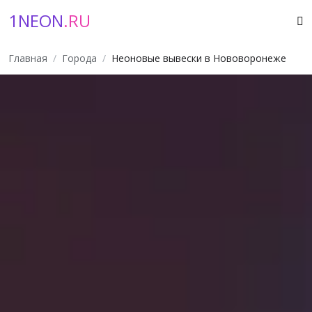
1NEON
.RU
Главная
Города
Неоновые вывески в Нововоронеже