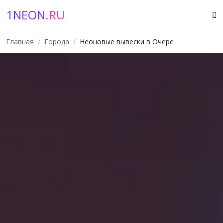
1NEON
.RU
Главная
Города
Неоновые вывески в Очере