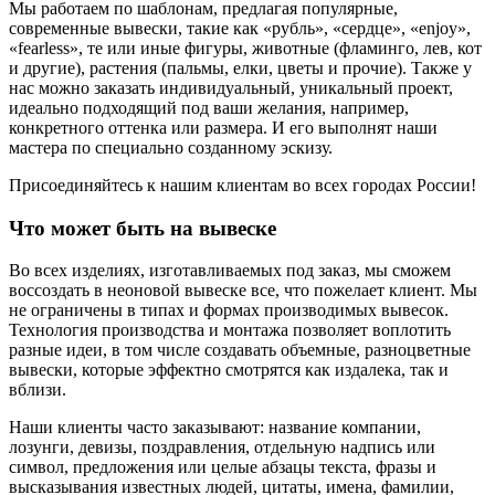
Мы работаем по шаблонам, предлагая популярные,
современные вывески, такие как «рубль», «сердце», «enjoy»,
«fearless», те или иные фигуры, животные (фламинго, лев, кот
и другие), растения (пальмы, елки, цветы и прочие). Также у
нас можно заказать индивидуальный, уникальный проект,
идеально подходящий под ваши желания, например,
конкретного оттенка или размера. И его выполнят наши
мастера по специально созданному эскизу.
Присоединяйтесь к нашим клиентам во всех городах России!
Что может быть на вывеске
Во всех изделиях, изготавливаемых под заказ, мы сможем
воссоздать в неоновой вывеске все, что пожелает клиент. Мы
не ограничены в типах и формах производимых вывесок.
Технология производства и монтажа позволяет воплотить
разные идеи, в том числе создавать объемные, разноцветные
вывески, которые эффектно смотрятся как издалека, так и
вблизи.
Наши клиенты часто заказывают: название компании,
лозунги, девизы, поздравления, отдельную надпись или
символ, предложения или целые абзацы текста, фразы и
высказывания известных людей, цитаты, имена, фамилии,