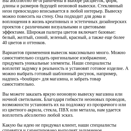
Вы абсолютно не ограничены в выборе расцветок, форм,
длины и размеров будущей неоновой вывески. Стеклянный
неон превосходно вписывается в любой интерьер. Вывеску
можно повесить на стену. Она подходит для дома и
воплощения в жизнь креативных и эстетичных дизайнерских
проектов с различными визуальными и цветовыми
эффектами. Широкая палитра цветов включает базовые:
белый, желтый, синий, зеленый, красный, а также еще более
40 цветов и оттенков.
Вариантов применения вывесок максимально много. Можно
самостоятельно создать оригинальное изображение,
придумать уникальные элементы. Наши специалисты
воплотят задумку в реальность и установят готовое изделие. А
можно выбрать готовый шаблонный рисунок, например,
надпись «boutique» для магазина, и забрать товар
самостоятельно.
Вы можете заказать яркую неоновую вывеску магазина или
ночной светильник. Благодаря гибкости неоновых проводов,
возможности установить их на подложку из прозрачного или
из цветного акрила, стекла, ПВХ или металла, нам удается
воплотить абсолютно любой эскиз.
Какую бы идею не придумал клиент, наши специалисты
справятся и гарантировано выполнят задуманное.