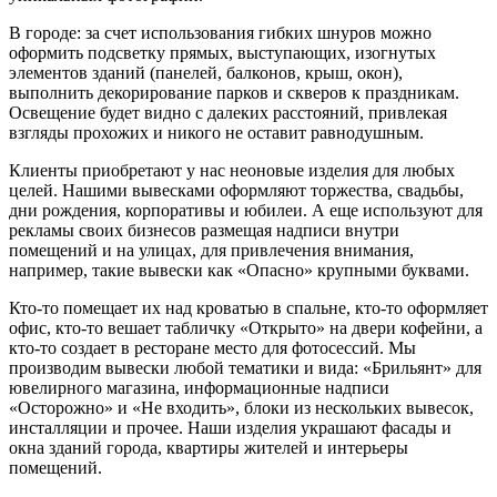
В городе: за счет использования гибких шнуров можно
оформить подсветку прямых, выступающих, изогнутых
элементов зданий (панелей, балконов, крыш, окон),
выполнить декорирование парков и скверов к праздникам.
Освещение будет видно с далеких расстояний, привлекая
взгляды прохожих и никого не оставит равнодушным.
Клиенты приобретают у нас неоновые изделия для любых
целей. Нашими вывесками оформляют торжества, свадьбы,
дни рождения, корпоративы и юбилеи. А еще используют для
рекламы своих бизнесов размещая надписи внутри
помещений и на улицах, для привлечения внимания,
например, такие вывески как «Опасно» крупными буквами.
Кто-то помещает их над кроватью в спальне, кто-то оформляет
офис, кто-то вешает табличку «Открыто» на двери кофейни, а
кто-то создает в ресторане место для фотосессий. Мы
производим вывески любой тематики и вида: «Брильянт» для
ювелирного магазина, информационные надписи
«Осторожно» и «Не входить», блоки из нескольких вывесок,
инсталляции и прочее. Наши изделия украшают фасады и
окна зданий города, квартиры жителей и интерьеры
помещений.