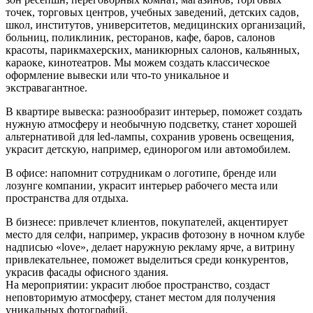
точек, торговых центров, учебных заведений, детских садов,
школ, институтов, университетов, медицинских организаций,
больниц, поликлиник, ресторанов, кафе, баров, салонов
красоты, парикмахерских, маникюрных салонов, кальянных,
караоке, кинотеатров. Мы можем создать классическое
оформление вывески или что-то уникальное и
экстравагантное.
В квартире вывеска: разнообразит интерьер, поможет создать
нужную атмосферу и необычную подсветку, станет хорошей
альтернативой для led-лампы, сохранив уровень освещения,
украсит детскую, например, единорогом или автомобилем.
В офисе: напомнит сотрудникам о логотипе, бренде или
лозунге компании, украсит интерьер рабочего места или
пространства для отдыха.
В бизнесе: привлечет клиентов, покупателей, акцентирует
место для селфи, например, украсив фотозону в ночном клубе
надписью «love», делает наружную рекламу ярче, а витрину
привлекательнее, поможет выделиться среди конкурентов,
украсив фасады офисного здания.
На мероприятии: украсит любое пространство, создаст
неповторимую атмосферу, станет местом для получения
уникальных фотографий.