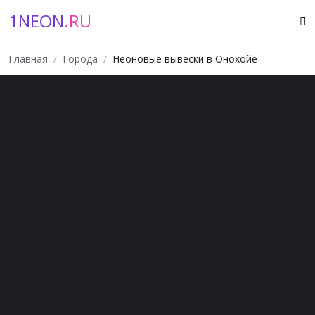
1NEON
.RU
Главная
Города
Неоновые вывески в Онохойе