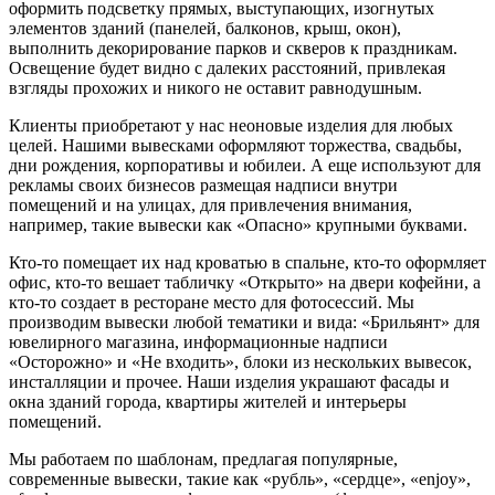
оформить подсветку прямых, выступающих, изогнутых
элементов зданий (панелей, балконов, крыш, окон),
выполнить декорирование парков и скверов к праздникам.
Освещение будет видно с далеких расстояний, привлекая
взгляды прохожих и никого не оставит равнодушным.
Клиенты приобретают у нас неоновые изделия для любых
целей. Нашими вывесками оформляют торжества, свадьбы,
дни рождения, корпоративы и юбилеи. А еще используют для
рекламы своих бизнесов размещая надписи внутри
помещений и на улицах, для привлечения внимания,
например, такие вывески как «Опасно» крупными буквами.
Кто-то помещает их над кроватью в спальне, кто-то оформляет
офис, кто-то вешает табличку «Открыто» на двери кофейни, а
кто-то создает в ресторане место для фотосессий. Мы
производим вывески любой тематики и вида: «Брильянт» для
ювелирного магазина, информационные надписи
«Осторожно» и «Не входить», блоки из нескольких вывесок,
инсталляции и прочее. Наши изделия украшают фасады и
окна зданий города, квартиры жителей и интерьеры
помещений.
Мы работаем по шаблонам, предлагая популярные,
современные вывески, такие как «рубль», «сердце», «enjoy»,