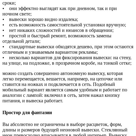
сроки;
• они эффектно выглядят как при дневном, так и при
ночном свете;
• вывески хорошо видно издалека;
• есть возможность самостоятельной установки вручную;
• нет никаких сложностей и нюансов в обращении;
• простой и быстрый ремонт, возможность замены
отдельной детали;
• стандартные вывески обходятся дешево, при этом остаются
отличным и узнаваемым вариантом рекламы;
• несколько вариантов для фиксирования вывески: на стену,
на улице, на подложке, в прозрачном коробе, на тонкой сетке;
можно создать совершенно автономную вывеску, которая
легко перемещается, вешается, например, на цепочке или
ставится на ножках и подключается в сеть. Подобный
мобильный вариант является самым удобным и работает по
аналогии с лампой: включил в сеть, затем нажал кнопку
питания, и вывеска работает.
Простор для фантазии
Вы абсолютно не ограничены в выборе расцветок, форм,
длины и размеров будущей неоновой вывески. Стеклянный
неон превосходно вписывается в любой интерьер. Вывеску