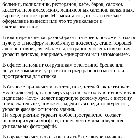
больниц, поликлиник, ресторанов, кафе, баров, салонов
красоты, парикмахерских, маникюрных салонов, кальянных,
караоке, кинотеатров. Мы можем создать классическое
оформление вывески или что-то уникальное и
экстравагантное.
В квартире вывеска: разнообразит интерьер, поможет создать
нужную атмосферу и необычную подсветку, станет хорошей
альтернативой для led-лампы, сохранив уровень освещения,
украсит детскую, например, единорогом или автомобилем.
В офисе: напомнит сотрудникам о логотипе, бренде или
лозунге компании, украсит интерьер рабочего места или
пространства для отдыха.
В бизнесе: привлечет клиентов, покупателей, акцентирует
место для селфи, например, украсив фотозону в ночном клубе
надписью «love», делает наружную рекламу ярче, а витрину
привлекательнее, поможет выделиться среди конкурентов,
украсив фасады офисного здания.
На мероприятии: украсит любое пространство, создаст
неповторимую атмосферу, станет местом для получения
уникальных фотографий.
В городе: за счет использования гибких шнуров можно