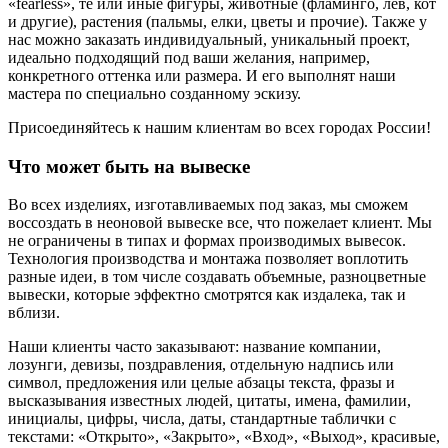
«fearless», те или иные фигуры, животные (фламинго, лев, кот
и другие), растения (пальмы, елки, цветы и прочие). Также у
нас можно заказать индивидуальный, уникальный проект,
идеально подходящий под ваши желания, например,
конкретного оттенка или размера. И его выполнят наши
мастера по специально созданному эскизу.
Присоединяйтесь к нашим клиентам во всех городах России!
Что может быть на вывеске
Во всех изделиях, изготавливаемых под заказ, мы сможем
воссоздать в неоновой вывеске все, что пожелает клиент. Мы
не ограничены в типах и формах производимых вывесок.
Технология производства и монтажа позволяет воплотить
разные идеи, в том числе создавать объемные, разноцветные
вывески, которые эффектно смотрятся как издалека, так и
вблизи.
Наши клиенты часто заказывают: название компании,
лозунги, девизы, поздравления, отдельную надпись или
символ, предложения или целые абзацы текста, фразы и
высказывания известных людей, цитаты, имена, фамилии,
инициалы, цифры, числа, даты, стандартные таблички с
текстами: «Открыто», «Закрыто», «Вход», «Выход», красивые,