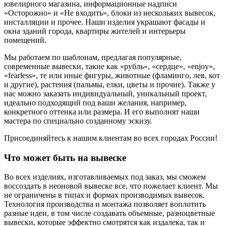
ювелирного магазина, информационные надписи
«Осторожно» и «Не входить», блоки из нескольких вывесок,
инсталляции и прочее. Наши изделия украшают фасады и
окна зданий города, квартиры жителей и интерьеры
помещений.
Мы работаем по шаблонам, предлагая популярные,
современные вывески, такие как «рубль», «сердце», «enjoy»,
«fearless», те или иные фигуры, животные (фламинго, лев, кот
и другие), растения (пальмы, елки, цветы и прочие). Также у
нас можно заказать индивидуальный, уникальный проект,
идеально подходящий под ваши желания, например,
конкретного оттенка или размера. И его выполнят наши
мастера по специально созданному эскизу.
Присоединяйтесь к нашим клиентам во всех городах России!
Что может быть на вывеске
Во всех изделиях, изготавливаемых под заказ, мы сможем
воссоздать в неоновой вывеске все, что пожелает клиент. Мы
не ограничены в типах и формах производимых вывесок.
Технология производства и монтажа позволяет воплотить
разные идеи, в том числе создавать объемные, разноцветные
вывески, которые эффектно смотрятся как издалека, так и