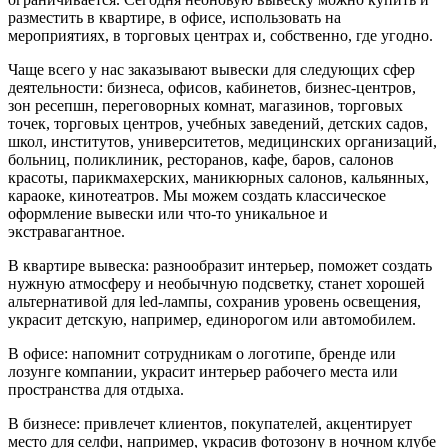
разместить в квартире, в офисе, использовать на
мероприятиях, в торговых центрах и, собственно, где угодно.
Чаще всего у нас заказывают вывески для следующих сфер
деятельности: бизнеса, офисов, кабинетов, бизнес-центров,
зон ресепшн, переговорных комнат, магазинов, торговых
точек, торговых центров, учебных заведений, детских садов,
школ, институтов, университетов, медицинских организаций,
больниц, поликлиник, ресторанов, кафе, баров, салонов
красоты, парикмахерских, маникюрных салонов, кальянных,
караоке, кинотеатров. Мы можем создать классическое
оформление вывески или что-то уникальное и
экстравагантное.
В квартире вывеска: разнообразит интерьер, поможет создать
нужную атмосферу и необычную подсветку, станет хорошей
альтернативой для led-лампы, сохранив уровень освещения,
украсит детскую, например, единорогом или автомобилем.
В офисе: напомнит сотрудникам о логотипе, бренде или
лозунге компании, украсит интерьер рабочего места или
пространства для отдыха.
В бизнесе: привлечет клиентов, покупателей, акцентирует
место для селфи, например, украсив фотозону в ночном клубе