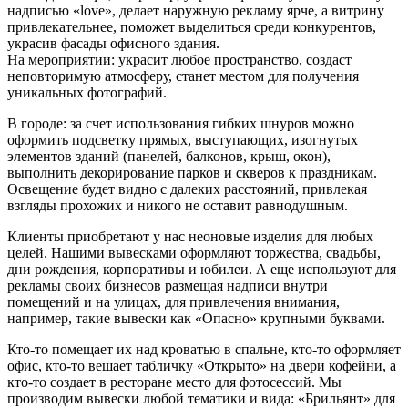
надписью «love», делает наружную рекламу ярче, а витрину
привлекательнее, поможет выделиться среди конкурентов,
украсив фасады офисного здания.
На мероприятии: украсит любое пространство, создаст
неповторимую атмосферу, станет местом для получения
уникальных фотографий.
В городе: за счет использования гибких шнуров можно
оформить подсветку прямых, выступающих, изогнутых
элементов зданий (панелей, балконов, крыш, окон),
выполнить декорирование парков и скверов к праздникам.
Освещение будет видно с далеких расстояний, привлекая
взгляды прохожих и никого не оставит равнодушным.
Клиенты приобретают у нас неоновые изделия для любых
целей. Нашими вывесками оформляют торжества, свадьбы,
дни рождения, корпоративы и юбилеи. А еще используют для
рекламы своих бизнесов размещая надписи внутри
помещений и на улицах, для привлечения внимания,
например, такие вывески как «Опасно» крупными буквами.
Кто-то помещает их над кроватью в спальне, кто-то оформляет
офис, кто-то вешает табличку «Открыто» на двери кофейни, а
кто-то создает в ресторане место для фотосессий. Мы
производим вывески любой тематики и вида: «Брильянт» для