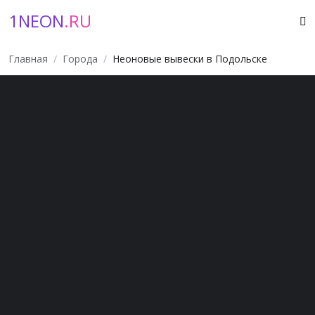
1NEON
.RU
Главная
Города
Неоновые вывески в Подольске