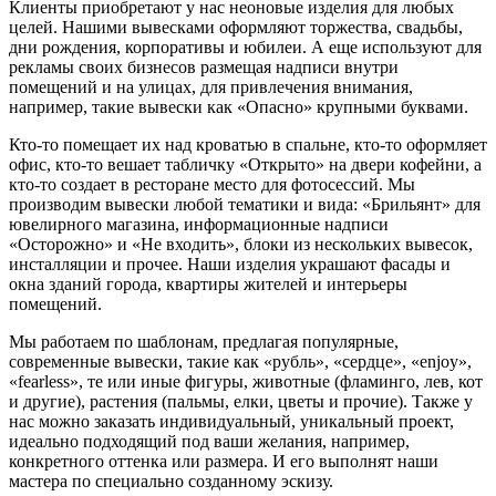
Клиенты приобретают у нас неоновые изделия для любых
целей. Нашими вывесками оформляют торжества, свадьбы,
дни рождения, корпоративы и юбилеи. А еще используют для
рекламы своих бизнесов размещая надписи внутри
помещений и на улицах, для привлечения внимания,
например, такие вывески как «Опасно» крупными буквами.
Кто-то помещает их над кроватью в спальне, кто-то оформляет
офис, кто-то вешает табличку «Открыто» на двери кофейни, а
кто-то создает в ресторане место для фотосессий. Мы
производим вывески любой тематики и вида: «Брильянт» для
ювелирного магазина, информационные надписи
«Осторожно» и «Не входить», блоки из нескольких вывесок,
инсталляции и прочее. Наши изделия украшают фасады и
окна зданий города, квартиры жителей и интерьеры
помещений.
Мы работаем по шаблонам, предлагая популярные,
современные вывески, такие как «рубль», «сердце», «enjoy»,
«fearless», те или иные фигуры, животные (фламинго, лев, кот
и другие), растения (пальмы, елки, цветы и прочие). Также у
нас можно заказать индивидуальный, уникальный проект,
идеально подходящий под ваши желания, например,
конкретного оттенка или размера. И его выполнят наши
мастера по специально созданному эскизу.