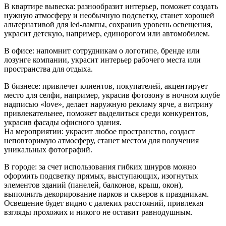
В квартире вывеска: разнообразит интерьер, поможет создать
нужную атмосферу и необычную подсветку, станет хорошей
альтернативой для led-лампы, сохранив уровень освещения,
украсит детскую, например, единорогом или автомобилем.
В офисе: напомнит сотрудникам о логотипе, бренде или
лозунге компании, украсит интерьер рабочего места или
пространства для отдыха.
В бизнесе: привлечет клиентов, покупателей, акцентирует
место для селфи, например, украсив фотозону в ночном клубе
надписью «love», делает наружную рекламу ярче, а витрину
привлекательнее, поможет выделиться среди конкурентов,
украсив фасады офисного здания.
На мероприятии: украсит любое пространство, создаст
неповторимую атмосферу, станет местом для получения
уникальных фотографий.
В городе: за счет использования гибких шнуров можно
оформить подсветку прямых, выступающих, изогнутых
элементов зданий (панелей, балконов, крыш, окон),
выполнить декорирование парков и скверов к праздникам.
Освещение будет видно с далеких расстояний, привлекая
взгляды прохожих и никого не оставит равнодушным.