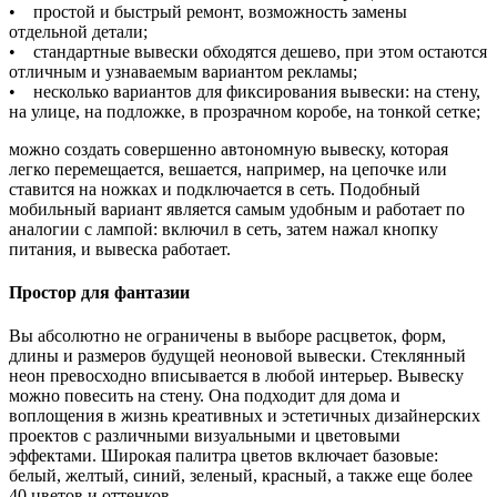
• простой и быстрый ремонт, возможность замены
отдельной детали;
• стандартные вывески обходятся дешево, при этом остаются
отличным и узнаваемым вариантом рекламы;
• несколько вариантов для фиксирования вывески: на стену,
на улице, на подложке, в прозрачном коробе, на тонкой сетке;
можно создать совершенно автономную вывеску, которая
легко перемещается, вешается, например, на цепочке или
ставится на ножках и подключается в сеть. Подобный
мобильный вариант является самым удобным и работает по
аналогии с лампой: включил в сеть, затем нажал кнопку
питания, и вывеска работает.
Простор для фантазии
Вы абсолютно не ограничены в выборе расцветок, форм,
длины и размеров будущей неоновой вывески. Стеклянный
неон превосходно вписывается в любой интерьер. Вывеску
можно повесить на стену. Она подходит для дома и
воплощения в жизнь креативных и эстетичных дизайнерских
проектов с различными визуальными и цветовыми
эффектами. Широкая палитра цветов включает базовые:
белый, желтый, синий, зеленый, красный, а также еще более
40 цветов и оттенков.