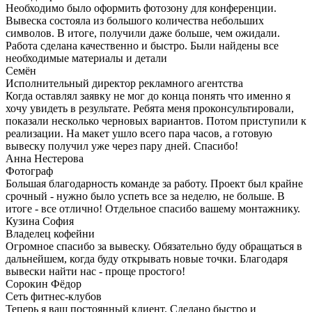
Необходимо было оформить фотозону для конференции.
Вывеска состояла из большого количества небольших
символов. В итоге, получили даже больше, чем ожидали.
Работа сделана качественно и быстро. Были найдены все
необходимые материалы и детали
Семён
Исполнительный директор рекламного агентства
Когда оставлял заявку не мог до конца понять что именно я
хочу увидеть в результате. Ребята меня проконсультировали,
показали несколько черновых вариантов. Потом приступили к
реализации. На макет ушло всего пара часов, а готовую
вывеску получил уже через пару дней. Спасибо!
Анна Нестерова
Фотограф
Большая благодарность команде за работу. Проект был крайне
срочный - нужно было успеть все за неделю, не больше. В
итоге - все отлично! Отдельное спасибо вашему монтажнику.
Кузина София
Владелец кофейни
Огромное спасибо за вывеску. Обязательно буду обращаться в
дальнейшем, когда буду открывать новые точки. Благодаря
вывески найти нас - проще простого!
Сорокин Фёдор
Сеть фитнес-клубов
Теперь я ваш постоянный клиент. Сделано быстро и