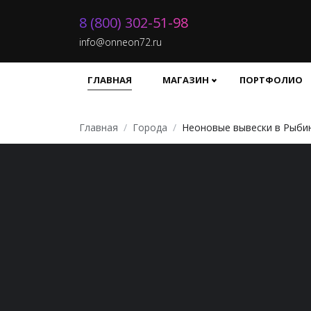
8 (800) 302-51-98
info@onneon72.ru
ГЛАВНАЯ
МАГАЗИН
ПОРТФОЛИО
Главная
Города
Неоновые вывески в Рыби