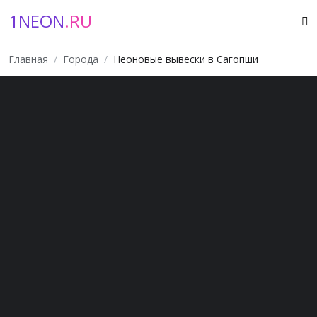
1NEON
.RU
Главная
Города
Неоновые вывески в Сагопши