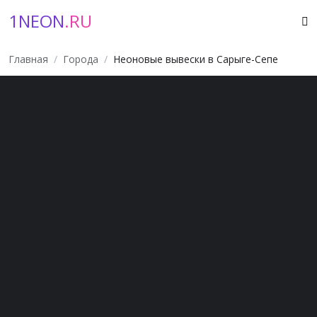
1NEON
.RU
Главная
Города
Неоновые вывески в Сарыге-Сепе