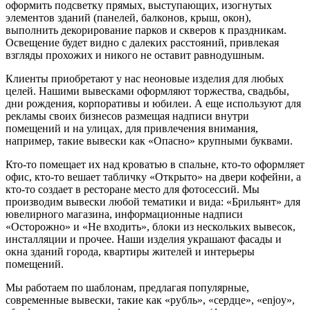
оформить подсветку прямых, выступающих, изогнутых
элементов зданий (панелей, балконов, крыш, окон),
выполнить декорирование парков и скверов к праздникам.
Освещение будет видно с далеких расстояний, привлекая
взгляды прохожих и никого не оставит равнодушным.
Клиенты приобретают у нас неоновые изделия для любых
целей. Нашими вывесками оформляют торжества, свадьбы,
дни рождения, корпоративы и юбилеи. А еще используют для
рекламы своих бизнесов размещая надписи внутри
помещений и на улицах, для привлечения внимания,
например, такие вывески как «Опасно» крупными буквами.
Кто-то помещает их над кроватью в спальне, кто-то оформляет
офис, кто-то вешает табличку «Открыто» на двери кофейни, а
кто-то создает в ресторане место для фотосессий. Мы
производим вывески любой тематики и вида: «Брильянт» для
ювелирного магазина, информационные надписи
«Осторожно» и «Не входить», блоки из нескольких вывесок,
инсталляции и прочее. Наши изделия украшают фасады и
окна зданий города, квартиры жителей и интерьеры
помещений.
Мы работаем по шаблонам, предлагая популярные,
современные вывески, такие как «рубль», «сердце», «enjoy»,