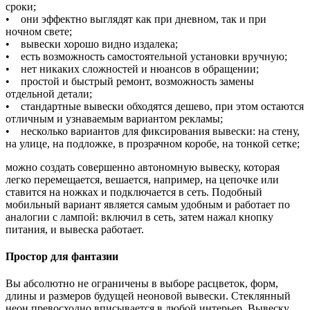
сроки;
• они эффектно выглядят как при дневном, так и при
ночном свете;
• вывески хорошо видно издалека;
• есть возможность самостоятельной установки вручную;
• нет никаких сложностей и нюансов в обращении;
• простой и быстрый ремонт, возможность замены
отдельной детали;
• стандартные вывески обходятся дешево, при этом остаются
отличным и узнаваемым вариантом рекламы;
• несколько вариантов для фиксирования вывески: на стену,
на улице, на подложке, в прозрачном коробе, на тонкой сетке;
можно создать совершенно автономную вывеску, которая
легко перемещается, вешается, например, на цепочке или
ставится на ножках и подключается в сеть. Подобный
мобильный вариант является самым удобным и работает по
аналогии с лампой: включил в сеть, затем нажал кнопку
питания, и вывеска работает.
Простор для фантазии
Вы абсолютно не ограничены в выборе расцветок, форм,
длины и размеров будущей неоновой вывески. Стеклянный
неон превосходно вписывается в любой интерьер. Вывеску