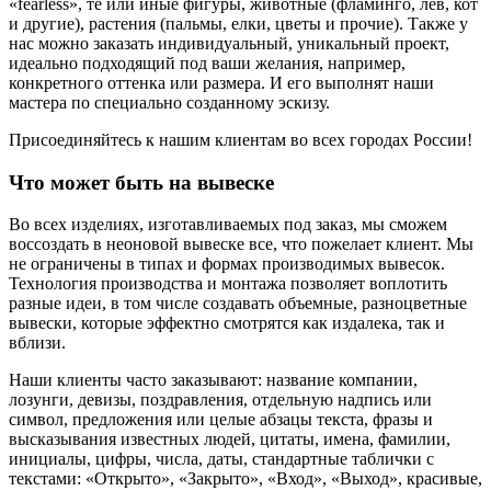
«fearless», те или иные фигуры, животные (фламинго, лев, кот
и другие), растения (пальмы, елки, цветы и прочие). Также у
нас можно заказать индивидуальный, уникальный проект,
идеально подходящий под ваши желания, например,
конкретного оттенка или размера. И его выполнят наши
мастера по специально созданному эскизу.
Присоединяйтесь к нашим клиентам во всех городах России!
Что может быть на вывеске
Во всех изделиях, изготавливаемых под заказ, мы сможем
воссоздать в неоновой вывеске все, что пожелает клиент. Мы
не ограничены в типах и формах производимых вывесок.
Технология производства и монтажа позволяет воплотить
разные идеи, в том числе создавать объемные, разноцветные
вывески, которые эффектно смотрятся как издалека, так и
вблизи.
Наши клиенты часто заказывают: название компании,
лозунги, девизы, поздравления, отдельную надпись или
символ, предложения или целые абзацы текста, фразы и
высказывания известных людей, цитаты, имена, фамилии,
инициалы, цифры, числа, даты, стандартные таблички с
текстами: «Открыто», «Закрыто», «Вход», «Выход», красивые,