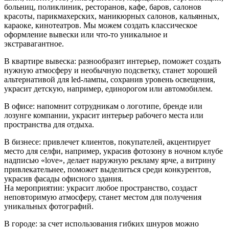
больниц, поликлиник, ресторанов, кафе, баров, салонов
красоты, парикмахерских, маникюрных салонов, кальянных,
караоке, кинотеатров. Мы можем создать классическое
оформление вывески или что-то уникальное и
экстравагантное.
В квартире вывеска: разнообразит интерьер, поможет создать
нужную атмосферу и необычную подсветку, станет хорошей
альтернативой для led-лампы, сохранив уровень освещения,
украсит детскую, например, единорогом или автомобилем.
В офисе: напомнит сотрудникам о логотипе, бренде или
лозунге компании, украсит интерьер рабочего места или
пространства для отдыха.
В бизнесе: привлечет клиентов, покупателей, акцентирует
место для селфи, например, украсив фотозону в ночном клубе
надписью «love», делает наружную рекламу ярче, а витрину
привлекательнее, поможет выделиться среди конкурентов,
украсив фасады офисного здания.
На мероприятии: украсит любое пространство, создаст
неповторимую атмосферу, станет местом для получения
уникальных фотографий.
В городе: за счет использования гибких шнуров можно