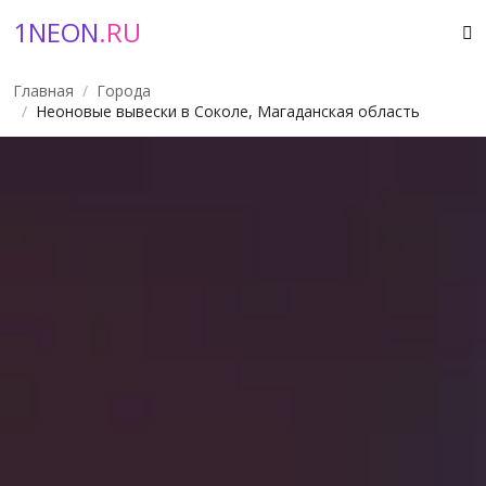
1NEON
.RU
Главная
Города
Неоновые вывески в Соколе, Магаданская область