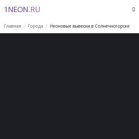
1NEON
.RU
Главная
Города
Неоновые вывески в Солнечногорске