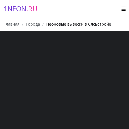
1NEON
.RU
Главная
Города
Неоновые вывески в Сясьстройе