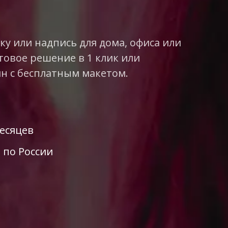
у или надпись для дома, офиса или
товое решение в 1 клик или
н с бесплатным макетом.
месяцев
 по России