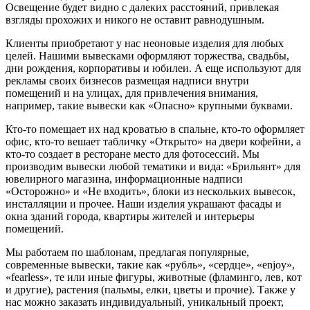
Освещение будет видно с далеких расстояний, привлекая
взгляды прохожих и никого не оставит равнодушным.
Клиенты приобретают у нас неоновые изделия для любых
целей. Нашими вывесками оформляют торжества, свадьбы,
дни рождения, корпоративы и юбилеи. А еще используют для
рекламы своих бизнесов размещая надписи внутри
помещений и на улицах, для привлечения внимания,
например, такие вывески как «Опасно» крупными буквами.
Кто-то помещает их над кроватью в спальне, кто-то оформляет
офис, кто-то вешает табличку «Открыто» на двери кофейни, а
кто-то создает в ресторане место для фотосессий. Мы
производим вывески любой тематики и вида: «Брильянт» для
ювелирного магазина, информационные надписи
«Осторожно» и «Не входить», блоки из нескольких вывесок,
инсталляции и прочее. Наши изделия украшают фасады и
окна зданий города, квартиры жителей и интерьеры
помещений.
Мы работаем по шаблонам, предлагая популярные,
современные вывески, такие как «рубль», «сердце», «enjoy»,
«fearless», те или иные фигуры, животные (фламинго, лев, кот
и другие), растения (пальмы, елки, цветы и прочие). Также у
нас можно заказать индивидуальный, уникальный проект,