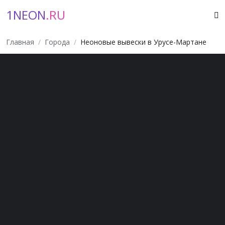
1NEON
.RU
Главная
Города
Неоновые вывески в Урусе-Мартане