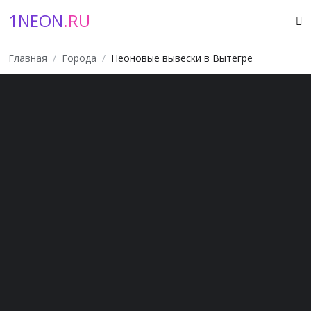
1NEON
.RU
Главная
Города
Неоновые вывески в Вытегре