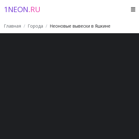
1NEON
.RU
Главная
Города
Неоновые вывески в Яшкине