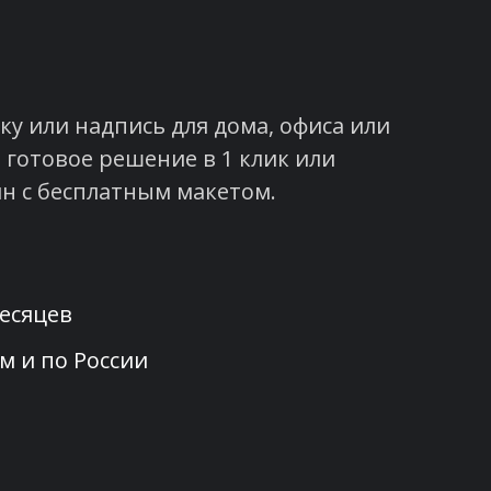
у или надпись для дома, офиса или
 готовое решение в 1 клик или
н с бесплатным макетом.
месяцев
м и по России