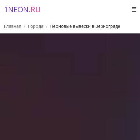
1NEON
.RU
Главная
Города
Неоновые вывески в Зернограде