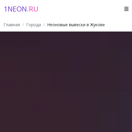
1NEON
.RU
Главная
Города
Неоновые вывески в Жукове