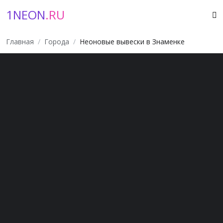
1NEON
.RU
Главная
Города
Неоновые вывески в Знаменке